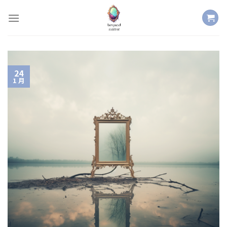
Skip
to
content
24
1 月