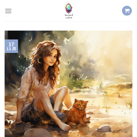
Skip
to
content
17
11 月