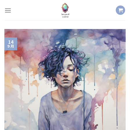
Skip
to
content
14
9 月