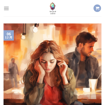
Skip
to
content
06
12 月