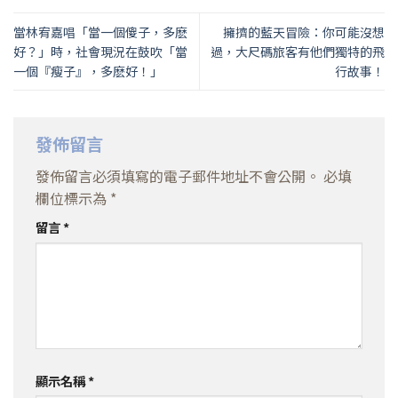
當林宥嘉唱「當一個傻子，多麽
擁擠的藍天冒險：你可能沒想
好？」時，社會現況在鼓吹「當
過，大尺碼旅客有他們獨特的飛
一個『瘦子』，多麽好！」
行故事！
發佈留言
發佈留言必須填寫的電子郵件地址不會公開。
必填
欄位標示為
*
留言
*
顯示名稱
*