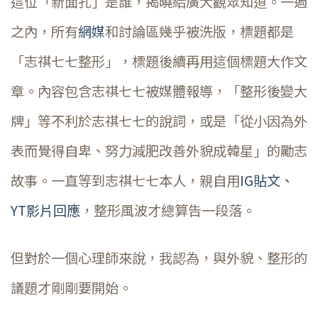
這位「新面孔」是誰，揭曉給廣大觀眾知道。一週
之內，所有
網媒
和討論區幾乎被洗版，標題都是
「志祺七七整形」，標題後續再用這個標題大作文
章。內容包含志祺七七被媒體報導，「整形後變大
牌」等不利於志祺七七的說詞，或是「從小因為外
表而覺得自卑、努力減肥改善外貌成韓星」的勵志
故事。一直等到志祺七七本人，親自用
IG貼文、
YT影片回應
，整形風波才總算告一段落。
但對於一個心理師來說，我認為，與外貌、整形的
議題才剛剛要開始。