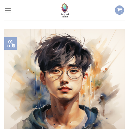
Skip
to
content
01
11 月