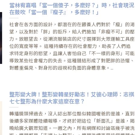
當林宥嘉唱「當一個傻子，多麽好？」時，社會現況
在鼓吹「當一個『瘦子』，多麽好！」
社會在各方面的設計，都潛在的在餵養人們對於「瘦」的渴
望，以及對於「胖」的拒斥，給人們施加「非瘦不可」的壓
力。放眼望去，從潮流服裝店的尺寸選擇到大眾運輸工具座
位的寬度等等。 這種持續存在的社會壓力，助長了人們追
求特定身形的慾望，且讓人害怕自己「不一樣的身形」可能
導致某些社會權力的失去。這種鏈結形成了對肥胖的恐懼、
對體重偏見、對身形的歧視和負面的身體意象。...
整形變大牌！整形變韓星好勵志！艾彼心理師：志祺
七七整形為什麼大家這麼在意？
轉播鏡頭掃過去，沒人認出那位酷似韓國喔爸的是誰，直到
後續多家媒體陸續報導，才終於把這位「新面孔」是誰，揭
曉給廣大觀眾知道。一週之內，所有網媒和討論區幾乎被洗