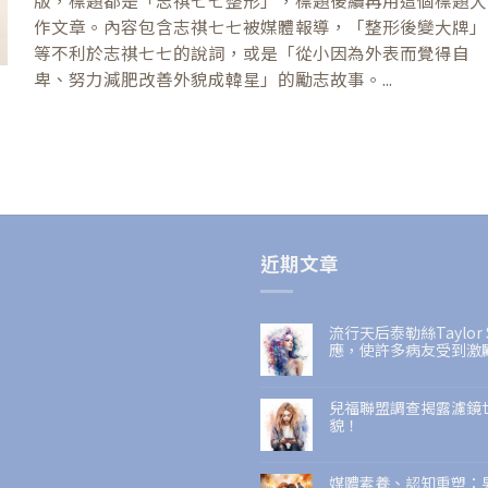
版，標題都是「志祺七七整形」，標題後續再用這個標題大
作文章。內容包含志祺七七被媒體報導，「整形後變大牌」
等不利於志祺七七的說詞，或是「從小因為外表而覺得自
卑、努力減肥改善外貌成韓星」的勵志故事。...
近期文章
流行天后泰勒絲Taylo
應，使許多病友受到激
兒福聯盟調查揭露濾鏡
貌！
媒體素養、認知重塑：