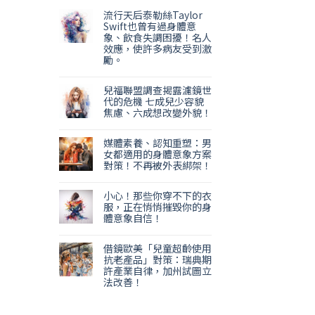
流行天后泰勒絲Taylor
Swift也曾有過身體意
象、飲食失調困擾！名人
效應，使許多病友受到激
勵。
兒福聯盟調查揭露濾鏡世
代的危機 七成兒少容貌
焦慮、六成想改變外貌！
媒體素養、認知重塑：男
女都適用的身體意象方案
對策！不再被外表綁架！
小心！那些你穿不下的衣
服，正在悄悄摧毀你的身
體意象自信！
借鏡歐美「兒童超齡使用
抗老產品」對策：瑞典期
許產業自律，加州試圖立
法改善！