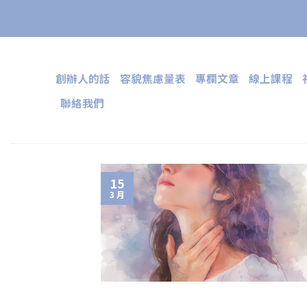
Skip
to
content
創辦人的話
容貌焦慮量表
專欄文章
線上課程
聯絡我們
15
3 月