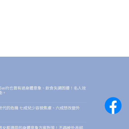
r Swift也曾有過身體意象、飲食失調困擾！名人效
勵。
世代的危機 七成兒少容貌焦慮、六成想改變外
男女都適用的身體意象方案對策！不再被外表綁